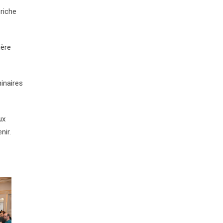
riche
ière
inaires
ux
nir.