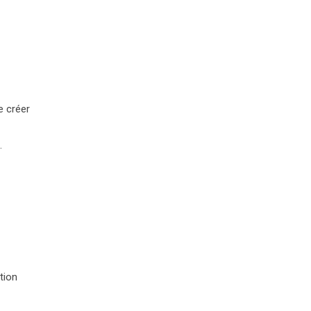
e créer
.
tion