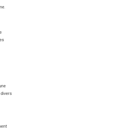
me.
e
des
une
 divers
ment