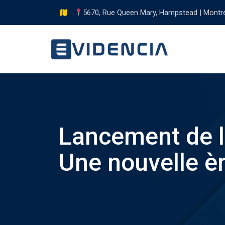
Skip
5670, Rue Queen Mary, Hampstead | Montr
to
content
Lancement de l
Une nouvelle èr