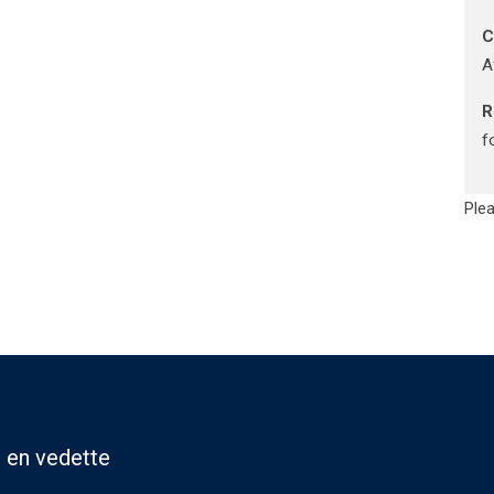
C
A
R
f
Plea
 en vedette