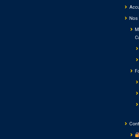
Accu
Nos 
M
C
F
Cont