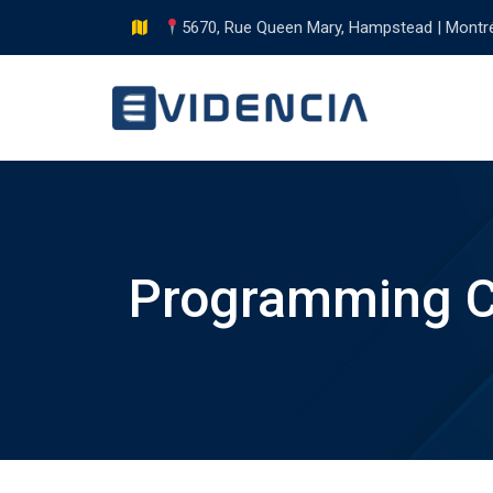
Skip
5670, Rue Queen Mary, Hampstead | Montr
to
content
Programming C