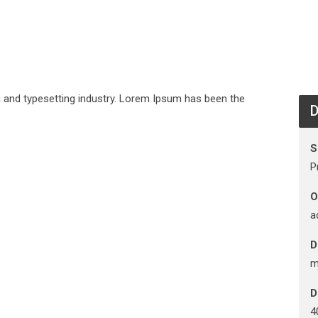
 and typesetting industry. Lorem Ipsum has been the
D
S
P
O
a
D
m
D
4