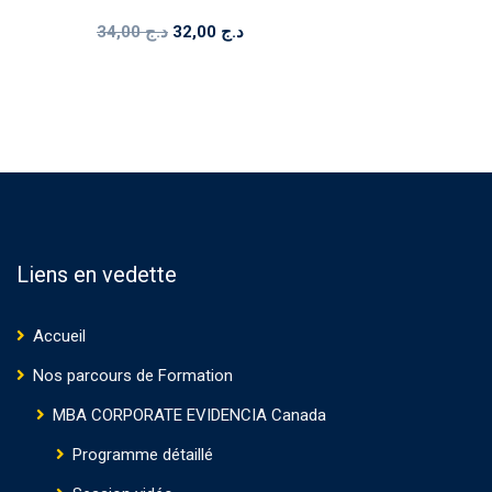
Note
Le
Le
4.00
34,00
د.ج
32,00
د.ج
sur 5
prix
prix
initial
actuel
était :
est :
د.ج 32,00.
د.ج 34,00.
Liens en vedette
Accueil
Nos parcours de Formation
MBA CORPORATE EVIDENCIA Canada
Programme détaillé