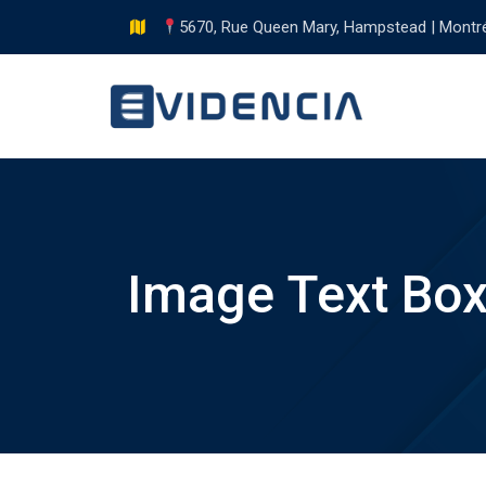
Skip
5670, Rue Queen Mary, Hampstead | Montr
to
content
Image Text Bo