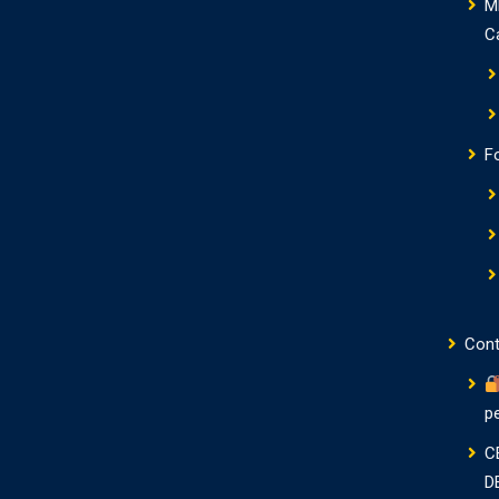
M
C
F
Cont
p
C
D