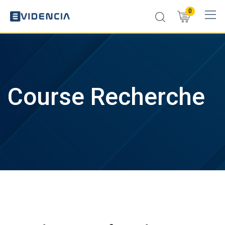
Skip
0
to
content
Course Recherche