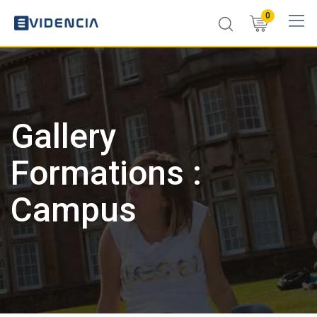
Skip
0
to
content
Gallery
Formations :
Campus