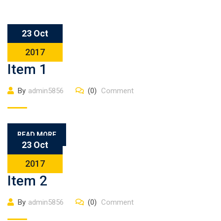
23 Oct
2017
Item 1
By
admin5856
(0)
Comment
READ MORE
23 Oct
2017
Item 2
By
admin5856
(0)
Comment