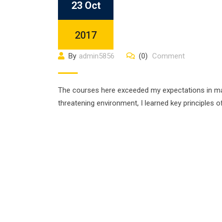
23 Oct
2017
By
admin5856
(0)
Comment
The courses here exceeded my expectations in many
threatening environment, I learned key principles 