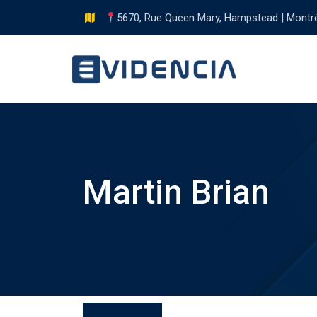
Skip
5670, Rue Queen Mary, Hampstead | Montr
to
content
Martin Brian