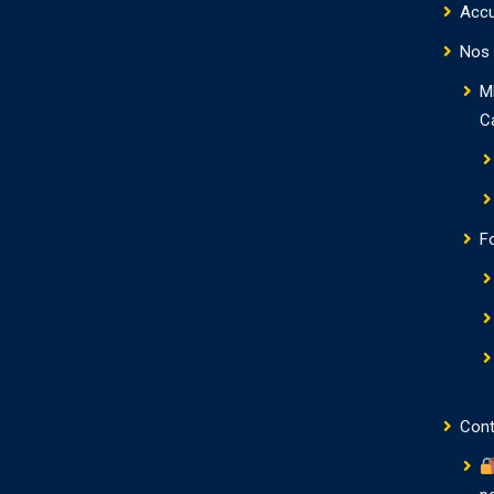
Accu
Nos 
M
C
F
Cont